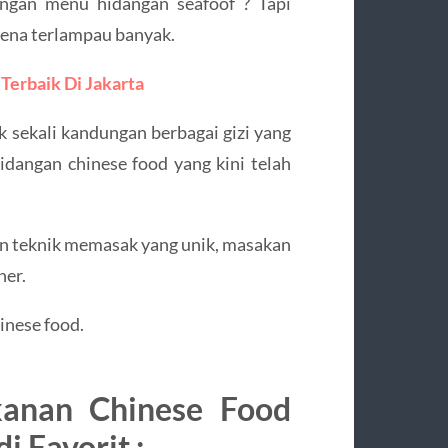
engan menu hidangan seafoof ? Tapi
rena terlampau banyak.
Terbaik Di Jakarta
 sekali kandungan berbagai gizi yang
dangan chinese food yang kini telah
an teknik memasak yang unik, masakan
ner.
inese food.
kanan Chinese Food
i Favorit :